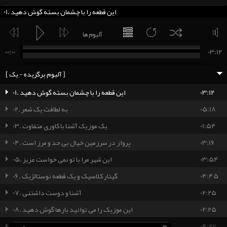
01. این قطعه را با چشمان بسته گوش دهید
00:00
03:12
[ آلبوم برگزیده - یک ]
03:12
01. این قطعه را با چشمان بسته گوش دهید
05:18
02. به لطافت یک شعر
01:54
03. یک موزیک آشنا با کاوری متفاوت
03:16
04. پرواز در سرزمین خیال بی حد و مرز است
03:54
05. این شهر مرا با تو نمی خواست عزیز
04:45
06. گیتار کلاسیک و یک قطعه نوستالژیک
02:25
07. آشنا و دوست داشتنی
02:25
08. این موزیک را می توانید بارها گوش دهید
04:22
09. ترکیبی از دنیای شرق و غرب را گوش دهید